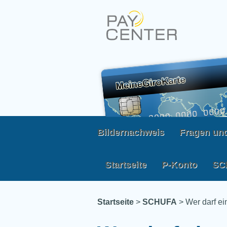
Bildernachweis
Fragen un
Startseite
P-Konto
SC
Startseite
>
SCHUFA
>
Wer darf e