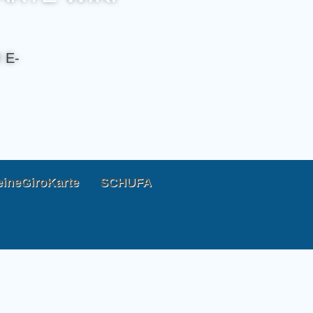
 E-
ineGiroKarte
SCHUFA