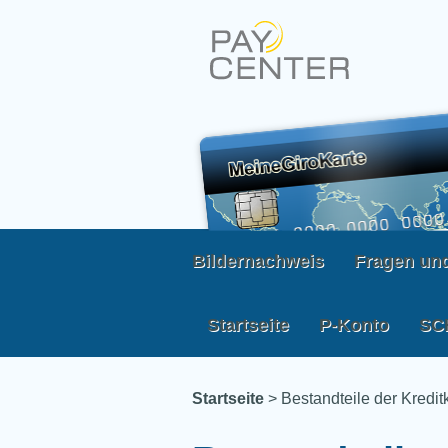
Bildernachweis
Fragen un
Startseite
P-Konto
SC
Startseite
>
Bestandteile der Kredit