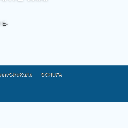
 E-
ineGiroKarte
SCHUFA